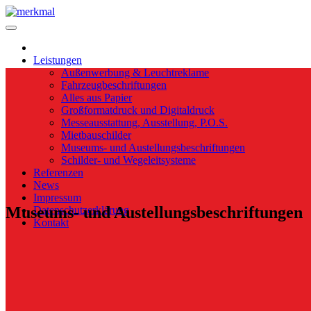
Leistungen
Außenwerbung & Leuchtreklame
Fahrzeugbeschriftungen
Alles aus Papier
Großformatdruck und Digitaldruck
Messeausstattung, Ausstellung, P.O.S.
Mietbauschilder
Museums- und Austellungsbeschriftungen
Schilder- und Wegeleitsysteme
Referenzen
News
Impressum
Museums- und Austellungsbeschriftungen
Datenschutzerklärung
Kontakt